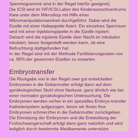
Spermiogramme sind in der Regel hierfür geeignet).
Die ICSI wird im IVF/ICSI-Labor des Kinderwunschcentrums
Kiew unter dem Mikroskop mit Hilfe einer
Mikromanipulationseinheit durchgeführt. Dabei wird die
Eizelle mit einer Haltepipette fixiert. Ein einzelnes Spermium
wird mit einer Injektionspipette in die Eizelle injiziert.
Danach wird die injizierte Eizelle über Nacht im Inkubator
inkubiert, bevor festgestellt werden kann, ob eine
Befruchtung stattgefunden hat.
In der Regel sind mit der Methode Fertilisierungsraten von
ca. 80% der gewonnen Eizellen zu erwarten.
Embryotransfer
Die Rückgabe von in der Regel zwei gut entwickelten
Embryonen in die Gebärmutter erfolgt dann auf dem
gynäkologischen Stuhl ohne Narkose, ganz ähnlich wie bei
einer normalen gynäkologischen Untersuchung. Die
Embryonen werden vorher in ein spezielles Embryo-transfer
Kathetersystem aufgezogen, bevor wir Ihnen Ihre
Embryonen schmerzfrei in die Gebärmutter zurückgeben.
Die Einnistung der Embryonen und die Entwicklung der
Frühschwangerschaft erfolgt dann ganz natürlich und wird
lediglich durch bestimmte Medikamente unterstützt.