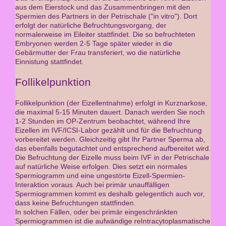
aus dem Eierstock und das Zusammenbringen mit den
Spermien des Partners in der Petrischale ("in vitro"). Dort
erfolgt der natürliche Befruchtungsvorgang, der
normalerweise im Eileiter stattfindet. Die so befruchteten
Embryonen werden 2-5 Tage später wieder in die
Gebärmutter der Frau transferiert, wo die natürliche
Einnistung stattfindet.
Follikelpunktion
Follikelpunktion (der Eizellentnahme) erfolgt in Kurznarkose,
die maximal 5-15 Minuten dauert. Danach werden Sie noch
1-2 Stunden im OP-Zentrum beobachtet, während Ihre
Eizellen im IVF/ICSI-Labor gezählt und für die Befruchtung
vorbereitet werden. Gleichzeitig gibt Ihr Partner Sperma ab,
das ebenfalls begutachtet und entsprechend aufbereitet wird.
Die Befruchtung der Eizelle muss beim IVF in der Petrischale
auf natürliche Weise erfolgen. Dies setzt ein normales
Spermiogramm und eine ungestörte Eizell-Spermien-
Interaktion voraus. Auch bei primär unauffälligen
Spermiogrammen kommt es deshalb gelegentlich auch vor,
dass keine Befruchtungen stattfinden.
In solchen Fällen, oder bei primär eingeschränkten
Spermiogrammen ist die aufwändige reIntracytoplasmatische