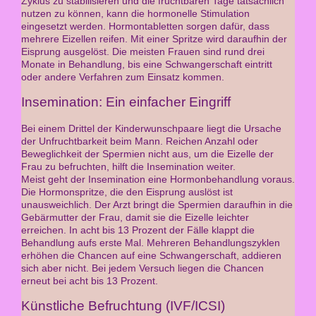
Zyklus zu stabilisieren und die fruchtbaren Tage tatsächlich
nutzen zu können, kann die hormonelle Stimulation
eingesetzt werden. Hormontabletten sorgen dafür, dass
mehrere Eizellen reifen. Mit einer Spritze wird daraufhin der
Eisprung ausgelöst. Die meisten Frauen sind rund drei
Monate in Behandlung, bis eine Schwangerschaft eintritt
oder andere Verfahren zum Einsatz kommen.
Insemination: Ein einfacher Eingriff
Bei einem Drittel der Kinderwunschpaare liegt die Ursache
der Unfruchtbarkeit beim Mann. Reichen Anzahl oder
Beweglichkeit der Spermien nicht aus, um die Eizelle der
Frau zu befruchten, hilft die Insemination weiter.
Meist geht der Insemination eine Hormonbehandlung voraus.
Die Hormonspritze, die den Eisprung auslöst ist
unausweichlich. Der Arzt bringt die Spermien daraufhin in die
Gebärmutter der Frau, damit sie die Eizelle leichter
erreichen. In acht bis 13 Prozent der Fälle klappt die
Behandlung aufs erste Mal. Mehreren Behandlungszyklen
erhöhen die Chancen auf eine Schwangerschaft, addieren
sich aber nicht. Bei jedem Versuch liegen die Chancen
erneut bei acht bis 13 Prozent.
Künstliche Befruchtung (IVF/ICSI)