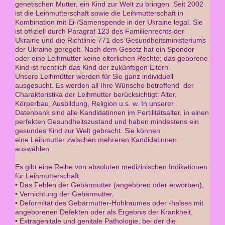
genetischen Mutter, ein Kind zur Welt zu bringen. Seit 2002
ist die Leihmutterschaft sowie die Leihmutterschaft in
Kombination mit Ei-/Samenspende in der Ukraine legal. Sie
ist offiziell durch Paragraf 123 des Familienrechts der
Ukraine und die Richtlinie 771 des Gesundheitsministeriums
der Ukraine geregelt. Nach dem Gesetz hat ein Spender
oder eine Leihmutter keine elterlichen Rechte; das geborene
Kind ist rechtlich das Kind der zukünftigen Eltern.
Unsere Leihmütter werden für Sie ganz individuell
ausgesucht. Es werden all Ihre Wünsche betreffend der
Charakteristika der Leihmutter berücksichtigt: Alter,
Körperbau, Ausbildung, Religion u s. w. In unserer
Datenbank sind alle Kandidatinnen im Fertilitätsalter, in einen
perfekten Gesundheitszustand und haben mindestens ein
gesundes Kind zur Welt gebracht. Sie können
eine Leihmutter zwischen mehreren Kandidatinnen
auswählen.
Es gibt eine Reihe von absoluten medizinischen Indikationen
für Leihmutterschaft:
• Das Fehlen der Gebärmutter (angeboren oder erworben),
• Vernichtung der Gebärmutter,
• Deformität des Gebärmutter-Hohlraumes oder -halses mit
angeborenen Defekten oder als Ergebnis der Krankheit,
• Extragenitale und genitale Pathologie, bei der die