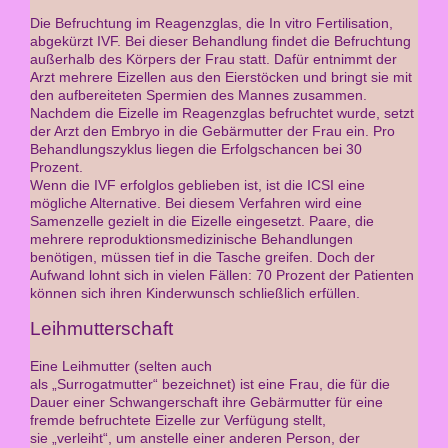
Die Befruchtung im Reagenzglas, die In vitro Fertilisation,
abgekürzt IVF. Bei dieser Behandlung findet die Befruchtung
außerhalb des Körpers der Frau statt. Dafür entnimmt der
Arzt mehrere Eizellen aus den Eierstöcken und bringt sie mit
den aufbereiteten Spermien des Mannes zusammen.
Nachdem die Eizelle im Reagenzglas befruchtet wurde, setzt
der Arzt den Embryo in die Gebärmutter der Frau ein. Pro
Behandlungszyklus liegen die Erfolgschancen bei 30
Prozent.
Wenn die IVF erfolglos geblieben ist, ist die ICSI eine
mögliche Alternative. Bei diesem Verfahren wird eine
Samenzelle gezielt in die Eizelle eingesetzt. Paare, die
mehrere reproduktionsmedizinische Behandlungen
benötigen, müssen tief in die Tasche greifen. Doch der
Aufwand lohnt sich in vielen Fällen: 70 Prozent der Patienten
können sich ihren Kinderwunsch schließlich erfüllen.
Leihmutterschaft
Eine Leihmutter (selten auch
als „Surrogatmutter“ bezeichnet) ist eine Frau, die für die
Dauer einer Schwangerschaft ihre Gebärmutter für eine
fremde befruchtete Eizelle zur Verfügung stellt,
sie „verleiht“, um anstelle einer anderen Person, der